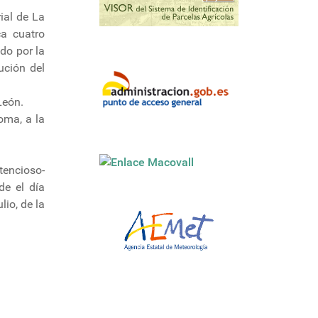
ial de La
ca cuatro
do por la
ución del
León.
oma, a la
tencioso-
de el día
lio, de la