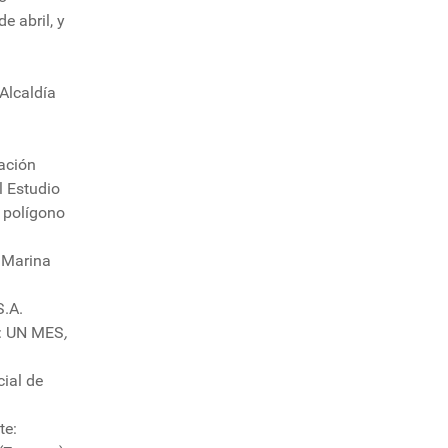
e abril, y
Alcaldía
ación
l Estudio
l polígono
a Marina
.A.
a: UN MES
,
cial de
te: