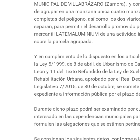
MUNICIPAL DE VILLABRÁZARO (Zamora), y con 
de agrupar en una manzana única cuatro manz
completas del polígono, así como los dos viario
separan, para permitir el desarrollo promovido p
mercantil LATEMALUMINIUM de una actividad in
sobre la parcela agrupada.
Y en cumplimiento de lo dispuesto en los artícu
la Ley 5/1999, de 8 de abril, de Urbanismo de Cas
León y 11 del Texto Refundido de la Ley de Suel
Rehabilitación Urbana, aprobado por el Real Dec
Legislativo 7/2015, de 30 de octubre, se somete 
expediente a información pública por el plazo d
Durante dicho plazo podrá ser examinado por c
interesado en las dependencias municipales pa
formulen las alegaciones que se estimen pertine
Se consignan los siguientes datos, conforme a l