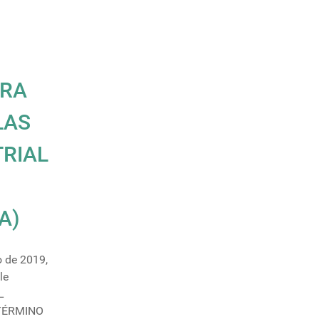
ARA
LAS
TRIAL
A)
o de 2019,
le
L
 TÉRMINO