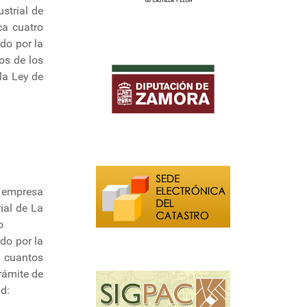
strial de
ca cuatro
do por la
os de los
la Ley de
 empresa
ial de La
o
do por la
e cuantos
rámite de
d: