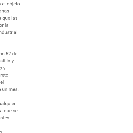
el objeto
anas
s que las
or la
dustrial
los 52 de
tilla y
o y
reto
el
e un mes.
ualquier
ra que se
ntes.
o