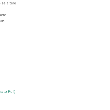
 se altere
neral
te.
mato Pdf)