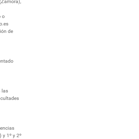
 (Zamora),
o o
o.es
ión de
entado
 las
acultades
cencias
) y 1º y 2º